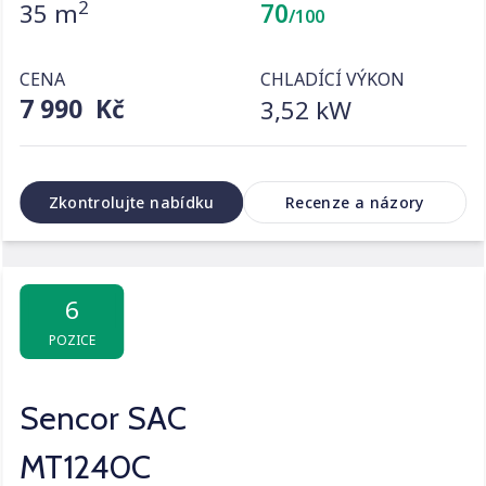
2
35 m
70
/100
CENA
CHLADÍCÍ VÝKON
7 990 Kč
3,52 kW
Zkontrolujte nabídku
Recenze a názory
6
POZICE
Sencor SAC
MT1240C