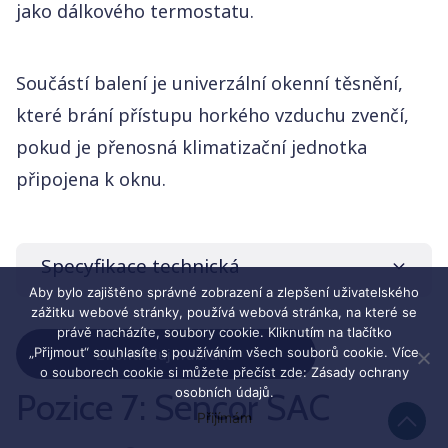
jako dálkového termostatu.
Součástí balení je univerzální okenní těsnění,
které brání přístupu horkého vzduchu zvenčí,
pokud je přenosná klimatizační jednotka
připojena k oknu.
Specyfikace technická
Aby bylo zajištěno správné zobrazení a zlepšení uživatelského
zážitku webové stránky, používá webová stránka, na které se
právě nacházíte, soubory cookie. Kliknutím na tlačítko
„Přijmout“ souhlasíte s používáním všech souborů cookie. Více
Zkontroluj nabídku
Značka a model
o souborech cookie si můžete přečíst zde:
Zásady ochrany
Sencor SAC MT1240C
osobních údajů
.
Pozice 7: Sencor SAC
Přijímám
Cena
10 999 Kč