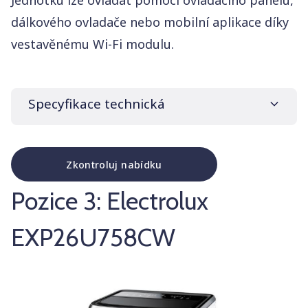
Jednotku lze ovládat pomocí ovládacího panelu,
dálkového ovladače nebo mobilní aplikace díky
vestavěnému Wi-Fi modulu.
Specyfikace technická
Zkontroluj nabídku
Značka a model
Olimpia Splendid Dolceclima AirPro 13 A+
Pozice 3: Electrolux
WiFi
Cena
EXP26U758CW
15 990 Kč
Max. plocha
29 m²