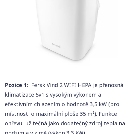
Pozice 1:
Fersk Vind 2 WIFI HEPA je přenosná
klimatizace 5v1 s vysokým výkonem a
efektivním chlazením o hodnotě 3,5 kW (pro
místnosti o maximální ploše 35 m²). Funkce
ohřevu, užitečná jako dodatečný zdroj tepla na
podzim a v zimě (výkon 3,3 kW).