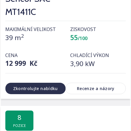
MT1411C
MAXIMÁLNÍ VELIKOST
ZISKOVOST
2
39 m
55
/100
CENA
CHLADÍCÍ VÝKON
12 999 Kč
3,90 kW
Zkontrolujte nabídku
Recenze a názory
8
POZICE