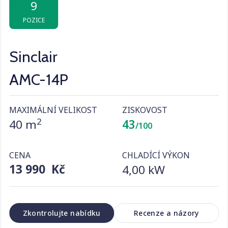
9
POZICE
Sinclair
AMC-14P
MAXIMÁLNÍ VELIKOST
ZISKOVOST
2
40 m
43
/100
CENA
CHLADÍCÍ VÝKON
13 990 Kč
4,00 kW
Zkontrolujte nabídku
Recenze a názory