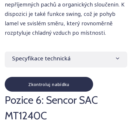
nepříjemných pachů a organických sloučenin. K
dispozici je také funkce swing, což je pohyb
lamel ve svislém směru, který rovnoměrně
rozptyluje chladný vzduch po místnosti.
Specyfikace technická
Zkontroluj nabídku
Značka a model
Noaton AC 5112
Pozice 6: Sencor SAC
Cena
7 990 Kč
MT1240C
Max. plocha
35 m²