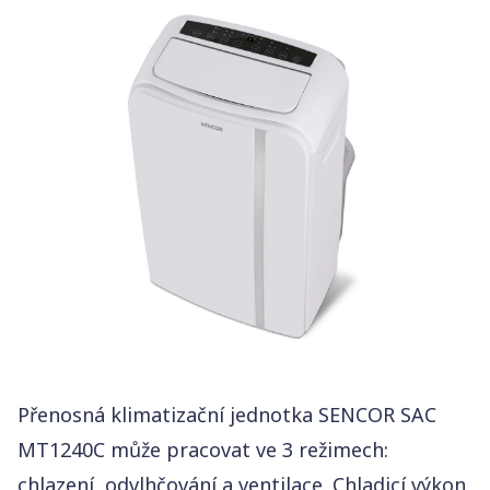
Výkon chladicí (chlazení)
3,52 kW
Průtok vzduchu
400 m³/h
Typ chladicího média
R290
Spotřeba energie
1 345 W
Rozsah regulace teploty
16 – 31°C
Hlučnost
Přenosná klimatizační jednotka SENCOR SAC
MT1240C může pracovat ve 3 režimech:
chlazení, odvlhčování a ventilace. Chladicí výkon