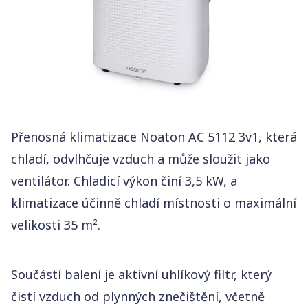
Typ chladicího média
R290
Spotřeba energie
1 712 W
Rozsah regulace teploty
16 – 32°C
Přenosná klimatizace Noaton AC 5112 3v1, která
Hlučnost
chladí, odvlhčuje vzduch a může sloužit jako
54 – 65 dB
ventilátor. Chladicí výkon činí 3,5 kW, a
klimatizace účinně chladí místnosti o maximální
velikosti 35 m².
Součástí balení je aktivní uhlíkový filtr, který
čistí vzduch od plynných znečištění, včetně