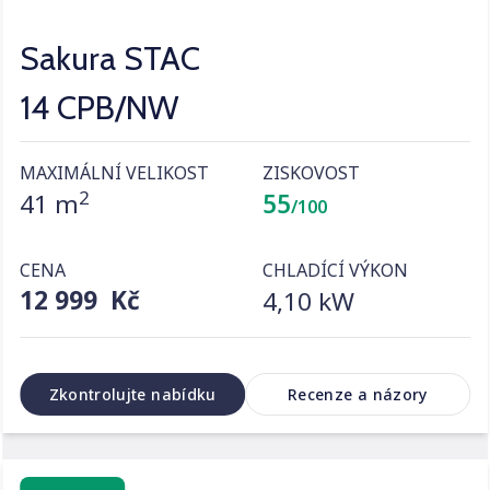
Sakura STAC
14 CPB/NW
MAXIMÁLNÍ VELIKOST
ZISKOVOST
2
41 m
55
/100
CENA
CHLADÍCÍ VÝKON
12 999 Kč
4,10 kW
Zkontrolujte nabídku
Recenze a názory