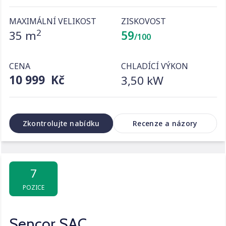
MAXIMÁLNÍ VELIKOST
ZISKOVOST
2
35 m
59
/100
CENA
CHLADÍCÍ VÝKON
10 999 Kč
3,50 kW
Zkontrolujte nabídku
Recenze a názory
7
POZICE
Sencor SAC