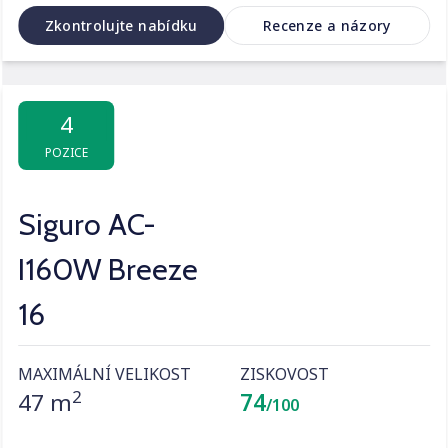
Zkontrolujte nabídku
Recenze a názory
4
POZICE
Siguro AC-
I160W Breeze
16
MAXIMÁLNÍ VELIKOST
ZISKOVOST
2
47 m
74
/100