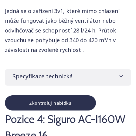
Jedná se o zařízení 3v1, které mimo chlazení
může fungovat jako běžný ventilátor nebo
odvlhčovač se schopností 28 l/24 h. Průtok
vzduchu se pohybuje od 340 do 420 m³/h v
závislosti na zvolené rychlosti.
Specyfikace technická
Zkontroluj nabídku
Značka a model
Electrolux EXP26U758CW
Pozice 4: Siguro AC-I160W
Cena
16 490 Kč
Breeze 16