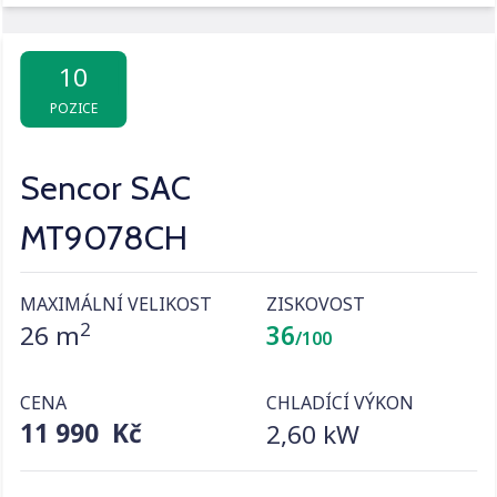
10
POZICE
Sencor SAC
MT9078CH
MAXIMÁLNÍ VELIKOST
ZISKOVOST
2
26 m
36
/100
CENA
CHLADÍCÍ VÝKON
11 990 Kč
2,60 kW