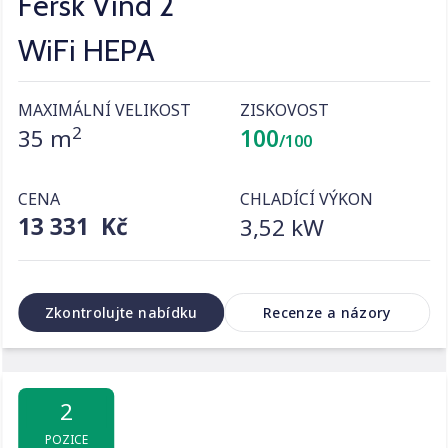
Fersk Vind 2
WiFi HEPA
MAXIMÁLNÍ VELIKOST
ZISKOVOST
2
35 m
100
/100
CENA
CHLADÍCÍ VÝKON
13 331 Kč
3,52 kW
Zkontrolujte nabídku
Recenze a názory
2
POZICE