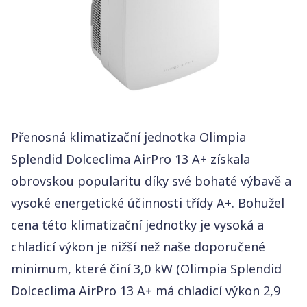
R290
Spotřeba energie
1 350 W
Rozsah regulace teploty
16 – 30°C
Hlučnost
50 – 64 dB
Přenosná klimatizační jednotka Olimpia
Splendid Dolceclima AirPro 13 A+ získala
obrovskou popularitu díky své bohaté výbavě a
vysoké energetické účinnosti třídy A+. Bohužel
cena této klimatizační jednotky je vysoká a
chladicí výkon je nižší než naše doporučené
minimum, které činí 3,0 kW (Olimpia Splendid
Dolceclima AirPro 13 A+ má chladicí výkon 2,9