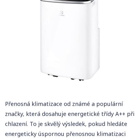
Výkon chladicí (chlazení)
2,90 kW
Průtok vzduchu
420 m³/h
Typ chladicího média
R290
Spotřeba energie
1 150 W
Rozsah regulace teploty
17 – 35°C
Hlučnost
Přenosná klimatizace od známé a populární
značky, která dosahuje energetické třídy A++ při
chlazení. To je skvělý výsledek, pokud hledáte
energeticky úspornou přenosnou klimatizaci